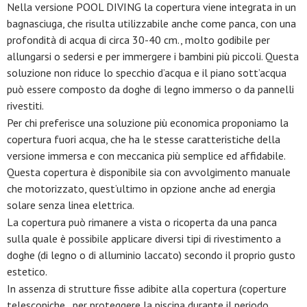
Nella versione POOL DIVING la copertura viene integrata in un
bagnasciuga, che risulta utilizzabile anche come panca, con una
profondità di acqua di circa 30-40 cm., molto godibile per
allungarsi o sedersi e per immergere i bambini più piccoli. Questa
soluzione non riduce lo specchio d’acqua e il piano sott’acqua
può essere composto da doghe di legno immerso o da pannelli
rivestiti.
Per chi preferisce una soluzione più economica proponiamo la
copertura fuori acqua, che ha le stesse caratteristiche della
versione immersa e con meccanica più semplice ed affidabile.
Questa copertura è disponibile sia con avvolgimento manuale
che motorizzato, quest’ultimo in opzione anche ad energia
solare senza linea elettrica.
La copertura può rimanere a vista o ricoperta da una panca
sulla quale è possibile applicare diversi tipi di rivestimento a
doghe (di legno o di alluminio laccato) secondo il proprio gusto
estetico.
In assenza di strutture fisse adibite alla copertura (coperture
telescopiche , per proteggere la piscina durante il periodo