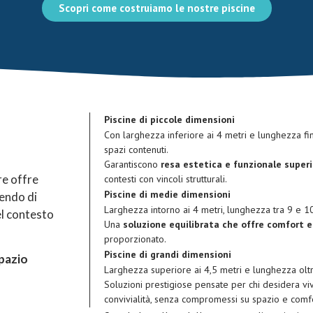
Scopri come costruiamo le nostre piscine
Piscine di piccole dimensioni
Con larghezza inferiore ai 4 metri e lunghezza fi
spazi contenuti.
Garantiscono
resa estetica e funzionale super
re offre
contesti con vincoli strutturali.
Piscine di medie dimensioni
endo di
Larghezza intorno ai 4 metri, lunghezza tra 9 e 1
el contesto
Una
soluzione equilibrata che offre comfort e 
proporzionato.
Piscine di grandi dimensioni
spazio
Larghezza superiore ai 4,5 metri e lunghezza oltr
Soluzioni prestigiose pensate per chi desidera v
convivialità, senza compromessi su spazio e comfo