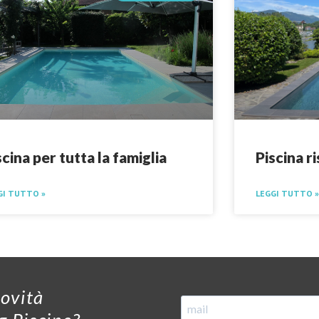
scina per tutta la famiglia
Piscina r
GI TUTTO »
LEGGI TUTTO »
novità