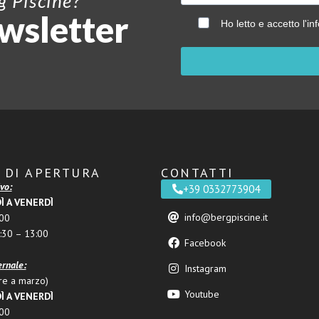
g Piscine?
ewsletter
Ho letto e accetto l'in
 DI APERTURA
CONTATTI
vo:
+39 0332773904
Ì A VENERDÌ
info@bergpiscine.it
:00
:30 – 13:00
Facebook
ernale:
Instagram
re a marzo)
Youtube
Ì A VENERDÌ
:00