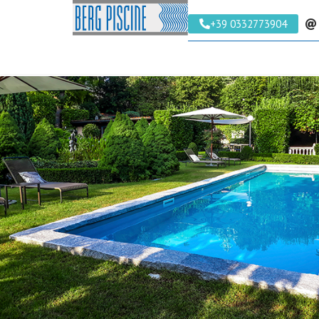
+39 0332773904
RICHIEDI
UN
PREVENTIVO