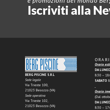
e promozioni del mondo Ber
Iscriviti alla N
ORARI
Orario esti
DA LUNED
BERG PISCINE S.R.L
8:30 – 18
Sede legale
SABATO
8
Via Trieste 100,
21023 Besozzo (VA)
Orario inv
Sede operativa
(Dal ottob
Via Trieste 102,
DA LUNED
21023 Besozzo (VA)
8:30 – 17